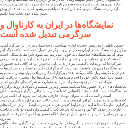
اجازه نمی‌دهد بازدیدکننده و به خصوص بازدیدکننده خارجی در یک فضای مناسب و
دلپذیر از نمایشگاه بازدید کند. این اتفاقات باعث می‌شود که ما به اهداف از پیش
تعیین شده خود دست پیدا نکنیم.
نمایشگاه‌ها در ایران به کارناوال و
سرگرمی تبدیل شده است
حسین ناظم زاده رئیس اتحادیه لوازم بهداشتی و ساختمان نیز در این میزگرد گفت:
برگزاری نمایشگاه‌ها در ایران به کارناوال و سرگرمی تبدیل شده است. نکته دیگر این
است که نمایشگاه‌های ساختمان به خوبی مدیریت نمی‌شود. شرایط به شکلی است
که شرکت‌های مختلف بر سر فضای نمایشگاه با هم رقابت دارند و در نهایت برخی
شرکت‌ها که تولیدات باکیفیتی نیز دارند به دلیل نداشتن بودجه کافی قید حضور در
نمایشگاه را می‌زنند. واقعیت این است که برگزارکنندگان نمایشگاه به شرکت‌ها به
عنوان یک کیسه پول نگاه می‌کنند. هدف برگزارکنندگان دریافت پول بیشتر است و به
همین دلیل همه تلاش خود را انجام می‌دهند تا از شرکت‌ها پول بیشتری دریافت کند.
وی ادامه داد: در زمینه صادرات نیز باید عنوان کنم شرکت‌های خارجی که در
نمایشگاه‌های ایران حضور پیدا می‌کنند بیشتر ویترین هستند و تأثیری در روند برگزاری
نمایشگاه‌ها ندارند. اغلب نمایشگاه‌هایی که با عنوان بین‌المللی برگزار می‌شود داخلی
است و کسانی که به عنوان مهمان خارجی معرفی می‌شوند که اغلب نیز از
کشورهایی مانند ترکیه، عراق، ارمنستان و… است حالت صوری دارد و تأثیری در روند
برگزاری نمایشگاه‌ها ندارند. در شرایط کنونی هزینه هر متر نمایشگاه برای شرکت‌های
خارجی در حدود ۳۵۲ یورو است که یک شرکت با کیفیت واردکننده توانایی پرداخت
چنین هزینه‌ای را ندارد و به همین دلیل در نمایشگاه حضور پیدا نمی‌کند و رقابت از بین
می‌رود.
ناظم زاده تصریح کرد: به همین دلیل ما در اوایل دی ماه به دنبال برگزاری نمایشگاهی
به صورت تخصصی در بوستان گفت‌وگو هستیم که همه تولیدکنندگان بتوانند در آن