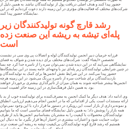
حضور پیدا کنند و هدف اصلی دریافت پول از تولیدکنندگان نباشد. به همین دلیل از
شرکت‌های مختلف که فعالیت‌های مؤثری در این زمینه دارند دعوت کرده‌ایم که در این
نمایشگاه حضور پیدا کنند.
رشد قارچ گونه تولیدکنندگان زیر
پله‌ای تیشه به ریشه این صنعت زده
است
فرزانه خرمیان دبیر انجمن تولیدکنندگان لوله و اتصالات پی وی سی در نشست
تخصصی «ایفنا» گفت: شرکت‌های مختلف برای دیده شدن و شواف به فضای
نمایشگاهی می‌آیند که در این دیده شدن نمی‌توان سره را از ناسره جدا کرد. چه بسا
در چنین شرایطی تولیدکنندگان زیر پله‌ای نیز با وجهه‌ای عامه پسند در این نمایشگاه‌ها
حضور پیدا می‌کنند. در این شرایط نقش انجمن‌ها برای کمک به تولیدکنندگان و
بازدیدکنندگان برای شناخت سره از ناسره پررنگ می‌شود. در این زمینه هرچه
انجمن‌ها بیشتر شناخته شوند به همان میزان از تأثیرگذاری بیشتری برخوردار خواهند
بود. به همین دلیل فرهنگ‌سازی در این زمینه حائز اهمیت است.
وی ادامه داد: هدف دیگر ما کمک انجمن به مصرف‌کننده برای تولیدکننده خوب از بد با
ارائه مستندات است. یکی از اقداماتی که ما در انجمن انجام می‌دهیم ارزیابی، انطباق
و نمونه‌برداری از بازار است. این رویکرد در دستور ما قرار دارد با این وجود نمی‌توان
همه بازار را پوشش داد؛ به همین دلیل نمایشگاه فضای مناسبی است که ما بتوانیم
تولیدکنندگان محصولات با کیفیت را به مشتریان بشناسانیم. انجمن‌ها باید از طرف
دولت حمایت شود و اعتبارات بیشتری در اختیار آن‌ها قرار بگیرد. ما به دنبال این
هستیم که رشد قارچ گونه تولیدکنندگان بی‌کیفیت تیشه به ریشه این صنعت نزند.
اتفاقی که متأسفانه در حال رخ دادن است.