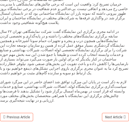
خرمیان تصریح کرد: واقعیت این است که برخی چالش‌های نمایشگاهی با مدیریت
خاصی رخ می‌دهد و اتفاقی نیست. بی‌عدالتی و عدم شفافیت در برخی نمایشگاه بروز
ظهور بیرونی داشته که نمونه بارز آن نمایشگاه ساختمانی بود که در تابستان امسال
برگزار شد. در واگذاری غرفه‌ها به شرکت‌های مختلف در نمایشگاه ساختمان و ایران
پلاست هیچ‌گونه شفافیتی وجود نداشت.
در ادامه مجری برگزاری این نمایشگاه گفت: شرکت نمایشگاهی تهران ۲۲ سال
سابقه برگزاری نمایشگاه‌های مختلف را داشته و در پایه‌گذاری و تخصصی کردن
نمایشگاه‌هایی همچون درب و پنجره و تجهیزات حمام سونا آشپزخانه و همچنین
نمایشگاه گردشگری بسیار موفق عمل کرده از همین رو سازمان توسعه تجارت این
شرکت را برای برگزاری نمایشگاه تخصصی لوله اتصالات، شیرآلات بهداشتی و صنایع
و خدمات وابسته انتخاب کرده است و طبیعتاً با جمع شدن این سه بخش مهم حوزه
ساختمان در کنار یکدیگر که برای اولین بار صورت می‌گیرد می‌تواند بسیاری از
نارضایتی‌ها را کاهش داده و باعث تقویت این بخش‌های صنفی شود. نیلوفر عطار زاده
تصریح کرد ما به عنوان مجری برگزاری بازوی اجرایی تشکل‌های ذینفع خواهیم بود و با
یک ارتباط دو سویه و سازنده گام‌های مثبت بر خواهیم داشت.
لازم به ذکر است در پایان این میزگرد توافق شد اعضای حاضر در این میزگرد شورای
سیاست‌گذاری برگزاری نمایشگاه لوله، اتصالات، شیرآلات بهداشتی، صنایع و خدمات
وابسته که قرار است در بهمن‌ماه امسال برگزار شود را تشکیل بدهند تا فرصت‌ها و
چالش‌های برگزاری این نمایشگاه با همراهی متخصصان بخش‌های مختلف مورد
ارزیابی و در نهایت نتیجه‌گیری برسد.
Previous Article
Next Article