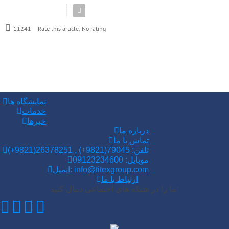
Rate this article:
No rating
11241
نمایشگاه ها
خدمات
خبرها
درباره ما
تماس با ما
(+9821)تلفن: 79045(9821+) , 26378251
موبایل: 09123234600
ایمیل: info@titexgroup.com
ارتباط با ما
ما را در شبکه های اجتماعی دنبال کنید: