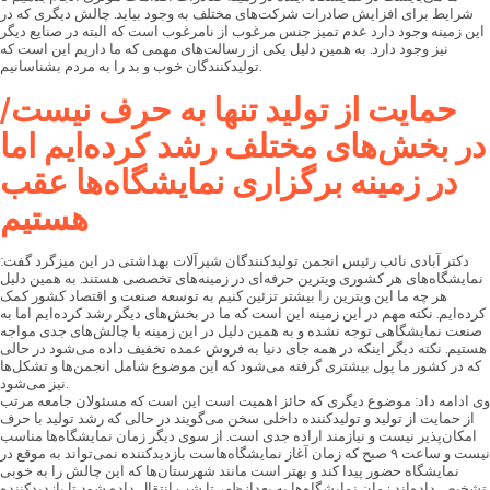
شرایط برای افزایش صادرات شرکت‌های مختلف به وجود بیاید. چالش دیگری که در
این زمینه وجود دارد عدم تمیز جنس مرغوب از نامرغوب است که البته در صنایع دیگر
نیز وجود دارد. به همین دلیل یکی از رسالت‌های مهمی که ما داریم این است که
تولیدکنندگان خوب و بد را به مردم بشناسانیم.
حمایت از تولید تنها به حرف نیست
/
در بخش‌های مختلف رشد کرده‌ایم اما
در زمینه برگزاری نمایشگاه‌ها عقب
هستیم
دکتر آبادی نائب رئیس انجمن تولیدکنندگان شیرآلات بهداشتی در این میزگرد گفت:
نمایشگاه‌های هر کشوری ویترین حرفه‌ای در زمینه‌های تخصصی هستند. به همین دلیل
هر چه ما این ویترین را بیشتر تزئین کنیم به توسعه صنعت و اقتصاد کشور کمک
کرده‌ایم. نکته مهم در این زمینه این است که ما در بخش‌های دیگر رشد کرده‌ایم اما به
صنعت نمایشگاهی توجه نشده و به همین دلیل در این زمینه با چالش‌های جدی مواجه
هستیم. نکته دیگر اینکه در همه جای دنیا به فروش عمده تخفیف داده می‌شود در حالی
که در کشور ما پول بیشتری گرفته می‌شود که این موضوع شامل انجمن‌ها و تشکل‌ها
نیز می‌شود.
وی ادامه داد: موضوع دیگری که حائز اهمیت است این است که مسئولان جامعه مرتب
از حمایت از تولید و تولیدکننده داخلی سخن می‌گویند در حالی که رشد تولید با حرف
امکان‌پذیر نیست و نیازمند اراده جدی است. از سوی دیگر زمان نمایشگاه‌ها مناسب
نیست و ساعت ۹ صبح که زمان آغاز نمایشگاه‌هاست بازدیدکننده نمی‌تواند به موقع در
نمایشگاه حضور پیدا کند و بهتر است مانند شهرستان‌ها که این چالش را به خوبی
تشخیص داده‌اند زمان نمایشگاه‌ها به بعدازظهر تا شب انتقال داده شود تا بازدیدکننده