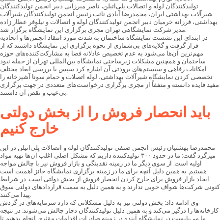
تولیدکنندگان لوله و اتصالات پلی‌اتیلن، ناصر میرزایی دبیر انجمن تولیدکنندگان
شیرآلات بهداشتی ایران، محمدرضا آبادی نائب رئیس انجمن تولیدکنندگان شیرآلات
بهداشتی، فرزانه خرمیان دبیر انجمن تولیدکنندگان لوله و اتصالات و نیلوفر عطار زاده
مدیر شرکت نمایشگاهی تهران مجری برگزاری این نمایشگاه برگزار شد.
در ابتدای این نشست نمایشگاه ساختمان به شدت مورد انتقاد انجمن‌ها و اتحادیه
قرار گرفت و گلایه‌های بی‌شماری از نحوه برگزاری این نمایشگاه داشتند که از
مهم‌ترین آن‌ها می‌شود به عدم تخصیص عادلانه فضا به مشارکت‌کننده‌های حوزه
ساختمان و همچنین مشکلات زیرساختی نمایشگاه بین‌المللی تهران از جمله نبود
امکانات رفاهی و سیستم‌های برودتی آن اشاره کرد سپس با بررسی ابعاد مختلف
تخصصی کردن نمایشگاه شیرآلات بهداشتی، لوله اتصلات و حمام سونا آشپزخانه را
مفید فایده دانسته و متفقاً از مجری برگزاری درخواست‌های متعددی در جهت برگزاری
بی‌عیب و نقص آن داشتند.
باید انحصار فروش را از بخش دولتی
خارج کنیم
محمدرضا بهشتیان رئیس انجمن صنفی تولیدکنندگان لوله و اتصالات پلی‌اتیلن در این
میزگرد گفت: ما در حدود ۳۰۰ تولیدکننده داریم که مشکل اصلی اغلب آن‌ها تهیه مواد
اولیه است. از سوی دیگر ما در زمینه نقدینگی و بازار فروش نیز با چالش مواجه
هستیم. به همین دلیل آنچه برای ما در زمینه برگزاری نمایشگاه حائز اهمیت است
ایجاد بازار فروش برای خارج کردن انحصار فروش از بخش دولتی است. در شرایط
کنونی شرکت‌ها شواف خوبی ندارند و به همین دلیل به سمت قراردادهای دولتی سوق
پیدا می‌کنند.
وی ادامه داد: بخش دولتی نیز به دلیل مشکلاتی که دارد سرمایه‌های در گردش
کارخانه‌ها را درگیر می‌کند و به همین دلیل تولیدکنندگان دچار چالش می‌شوند. در نتیجه
ما می‌بایست در نمایشگاه آینده در زمینه صادرات اقدامات مؤثری انجام بدهیم تا