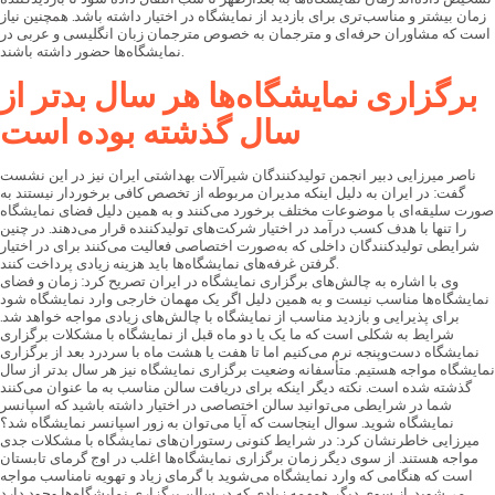
زمان بیشتر و مناسب‌تری برای بازدید از نمایشگاه در اختیار داشته باشد. همچنین نیاز
است که مشاوران حرفه‌ای و مترجمان به خصوص مترجمان زبان انگلیسی و عربی در
نمایشگاه‌ها حضور داشته باشند.
برگزاری نمایشگاه‌ها هر سال بدتر از
سال گذشته بوده است
ناصر میرزایی دبیر انجمن تولیدکنندگان شیرآلات بهداشتی ایران نیز در این نشست
گفت: در ایران به دلیل اینکه مدیران مربوطه از تخصص کافی برخوردار نیستند به
صورت سلیقه‌ای با موضوعات مختلف برخورد می‌کنند و به همین دلیل فضای نمایشگاه
را تنها با هدف کسب درآمد در اختیار شرکت‌های تولیدکننده قرار می‌دهند. در چنین
شرایطی تولیدکنندگان داخلی که به‌صورت اختصاصی فعالیت می‌کنند برای در اختیار
گرفتن غرفه‌های نمایشگاه‌ها باید هزینه زیادی پرداخت کنند.
وی با اشاره به چالش‌های برگزاری نمایشگاه در ایران تصریح کرد: زمان و فضای
نمایشگاه‌ها مناسب نیست و به همین دلیل اگر یک مهمان خارجی وارد نمایشگاه شود
برای پذیرایی و بازدید مناسب از نمایشگاه با چالش‌های زیادی مواجه خواهد شد.
شرایط به شکلی است که ما یک یا دو ماه قبل از نمایشگاه با مشکلات برگزاری
نمایشگاه دست‌وپنجه نرم می‌کنیم اما تا هفت یا هشت ماه با سردرد بعد از برگزاری
نمایشگاه مواجه هستیم. متأسفانه وضعیت برگزاری نمایشگاه نیز هر سال بدتر از سال
گذشته شده است. نکته دیگر اینکه برای دریافت سالن مناسب به ما عنوان می‌کنند
شما در شرایطی می‌توانید سالن اختصاصی در اختیار داشته باشید که اسپانسر
نمایشگاه شوید. سوال اینجاست که آیا می‌توان به زور اسپانسر نمایشگاه شد؟
میرزایی خاطرنشان کرد: در شرایط کنونی رستوران‌های نمایشگاه با مشکلات جدی
مواجه هستند. از سوی دیگر زمان برگزاری نمایشگاه‌ها اغلب در اوج گرمای تابستان
است که هنگامی که وارد نمایشگاه می‌شوید با گرمای زیاد و تهویه نامناسب مواجه
می‌شوید. از سوی دیگر همهمه زیادی که در سالن برگزاری نمایشگاه‌ها وجود دارد