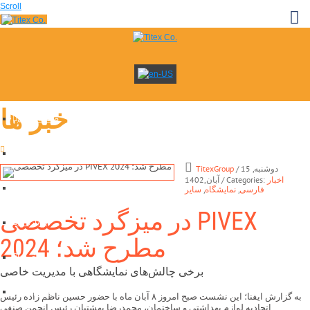
Scroll
خبر ها
صفحه اصلی
جديد
نمایشگاه ها
/ دوشنبه, 15
TitexGroup
اخبار
/ Categories:
آبان,1402
خدمات
فارسی
,
نمایشگاه
,
سایر
در میزگرد تخصصی PIVEX
درباره ما
2024 مطرح شد؛
خبرها
برخی چالش‌های نمایشگاهی با مدیریت خاصی
تماس با ما
به گزارش ایفنا؛ این نشست صبح امروز ۸ آبان ماه با حضور حسین ناظم زاده رئیس
اتحادیه لوازم بهداشتی و ساختمان، محمدرضا بهشتیان رئیس انجمن صنفی