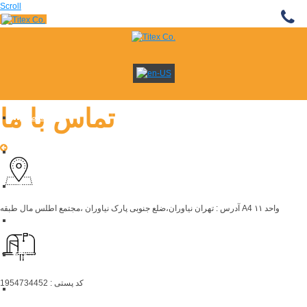
Scroll
تماس با ما
صفحه اصلی
جديد
نمایشگاه ها
خدمات
آدرس : تهران نیاوران،ضلع جنوبی پارک نیاوران ،مجتمع اطلس مال طبقه A4 واحد ۱۱
درباره ما
خبرها
کد پستی : 1954734452
تماس با ما