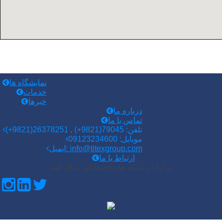
نمایشگاه ها
خدمات
خبرها
درباره ما
تماس با ما
(+9821)تلفن: 79045(9821+) , 26378251
موبایل: 09123234600
ایمیل: info@titexgroup.com
ارتباط با ما
ما را در شبکه های اجتماعی دنبال کنید: