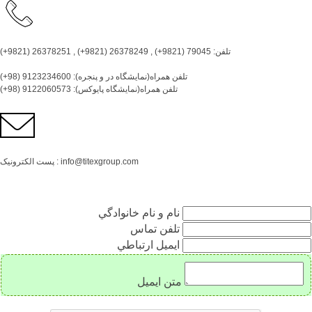
تلفن: 79045 (9821+) , 26378249 (9821+) , 26378251 (9821+)
تلفن همراه(نمایشگاه در و پنجره): 9123234600 (98+)
تلفن همراه(نمایشگاه پایوکس): 9122060573 (98+)
پست الکترونیک : info@titexgroup.com
نام و نام خانوادگي
تلفن تماس
ايميل ارتباطي
متن ايميل