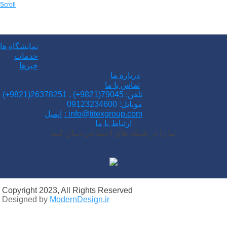
Scroll
نمایشگاه ها
خدمات
خبرها
درباره ما
تماس با ما
(+9821)تلفن: 79045(9821+) , 26378251
موبایل: 09123234600
ایمیل: info@titexgroup.com
ارتباط با ما
ما را در شبکه های اجتماعی دنبال کنید:
Copyright 2023, All Rights Reserved
Designed by
ModernDesign.ir