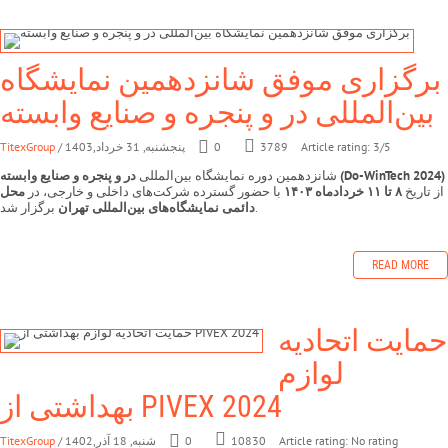
برگزاری موفق شانزدهمین نمایشگاه
بین‌المللی در و پنجره و صنایع وابسته
Article rating: 3/5
3789
0
/ پنجشنبه, 31 خرداد,1403
TitexGroup
در و پنجره و صنایع وابسته (Do-WinTech 2024)
شانزدهمین دوره نمایشگاه بین‌المللی
از تاریخ
۸ تا ۱۱ خردادماه ۱۴۰۳
با حضور گسترده شرکت‌های داخلی و خارجی، در
محل
برگزار شد.
دائمی نمایشگاه‌های بین‌المللی تهران
READ MORE
حمایت اتحادیه
لوازم
بهداشتی از PIVEX 2024
Article rating: No rating
0
/ شنبه, 18 آذر,1402
TitexGroup
10830