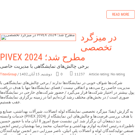
READ MORE
در میزگرد
تخصصی
PIVEX 2024 مطرح شد؛
برخی چالش‌های نمایشگاهی با مدیریت خاصی
Article rating: No rating
0
/ دوشنبه, 15 آبان,1402
TitexGroup
11237
شرکت‌ها شواف خوبی در نمایشگاه‌ها ندارند / برخی چالش‌های نمایشگاهی با
مدیریت خاصی رخ می‌دهد و اتفاقی نیست / فضای نمایشگاه‌ها تنها با هدف دریافت
پول بیشتر در اختیار شرکت‌ها قرار می‌گیرد / حضور شرکت‌های خارجی در نمایشگاه‌ها
صوری است / در بخش‌های مختلف رشد کرده‌ایم اما در زمینه برگزاری نمایشگاه‌ها
عقب هستیم.
به گزارش ایفنا؛ میزگرد تخصصی نمایشگاه لوله اتصالات، شیرآلات بهداشتی، صنایع و
خدمات وابسته (PIVEX 2024) با هدف بررسی فرصت‌ها و چالش‌های این نمایشگاه از
دید ذینفعان آن برگزار شد. این نشست صبح امروز 8 آبان ماه با حضور حسین
ناظم‌زاده رئیس اتحادیه لوازم بهداشتی و ساختمان، محمد رضا بهشتیان رئیس انجمن
صنفی تولیدکنندگان لوله و اتصالات پلی اتیلن، ناصر میرزایی دبیر انجمن تولیدکنندگان