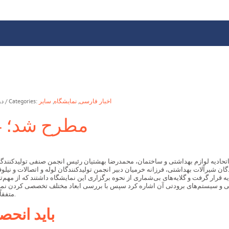
اخبار فارسی
,
نمایشگاه
,
سایر
/ Categories:
/ دو
در میزگرد تخصصی PIVEX 2024 مطرح شد؛
با حضور حسین ناظم زاده رئیس اتحادیه لوازم بهداشتی و ساختمان، محمدرضا بهشتیان رئیس انجمن صنفی
ه قرار گرفت و گلایه‌های بی‌شماری از نحوه برگزاری این نمایشگاه داشتند که از مهم
هی و سیستم‌های برودتی آن اشاره کرد سپس با بررسی ابعاد مختلف تخصصی کردن نمایش
متفقاً از مجری برگزاری درخواست‌های متعددی در جهت برگزاری بی‌عیب و نقص آن داشتند.
باید انحص