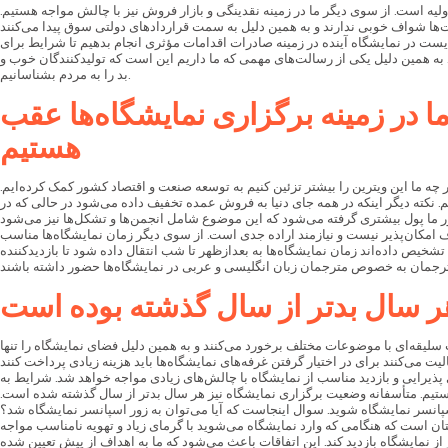
 حدود ۳۰۰ تولیدکننده داریم که مشکل اصلی اغلب آن‌ها تهیه مواد اولیه است. از سوی دیگر ما در زمینه نقدینگی و بازار فروش نیز با چالش مواجه هستیم.
بایست در نمایشگاه آینده در زمینه صادرات اقدامات مؤثری انجام بدهیم تا شرایط برای
 به همین دلیل یکی از رسالت‌های مهمی که ما داریم این است که تولیدکنندگان خوب و
بد را به مردم بشناسانیم.
ا در زمینه برگزاری نمایشگاه‌ها عقب
هستیم
ه ما این ویترین را بیشتر تزئین کنیم به توسعه صنعت و اقتصاد کشور کمک کرده‌ایم.
. نکته دیگر اینکه در همه جای دنیا به فروش عمده تخفیف داده می‌شود در حالی که در
 امکان‌پذیر نیست و نیازمند اراده جدی است. از سوی دیگر زمان نمایشگاه‌ها مناسب
وبی تشخیص داده‌اند زمان نمایشگاه‌ها به بعدازظهر تا شب انتقال داده شود تا بازدیدکننده
هر سال بدتر از سال گذشته بوده است
سلیقه‌ای با موضوعات مختلف برخورد می‌کنند و به همین دلیل فضای نمایشگاه را تنها
پذیرایی و بازدید مناسب از نمایشگاه با چالش‌های زیادی مواجه خواهد شد. شرایط به
هستیم. متأسفانه وضعیت برگزاری نمایشگاه نیز هر سال بدتر از سال گذشته شده است.
سپانسر نمایشگاه شوید. سوال اینجاست که آیا می‌توان به زور اسپانسر نمایشگاه شد؟
ن است که هنگامی که وارد نمایشگاه می‌شوید با گرمای زیاد و تهویه نامناسب مواجه
ز نمایشگاه بازدید کند. این اتفاقات باعث می‌شود که ما به اهداف از پیش تعیین شده