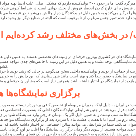
محمدرضا بهشتیان رئیس انجمن صنفی تولیدکنندگان لوله و اتصالات پلی‌اتیلن در این میزگرد گفت: ما در
ا را درگیر می‌کند و به همین دلیل تولیدکنندگان دچار چالش می‌شوند. در نتیجه ما می‌
 دارد عدم تمیز جنس مرغوب از نامرغوب است که البته در صنایع دیگر نیز وجود دارد.
/ در بخش‌های مختلف رشد کرده‌ایم ام
ایشگاه‌های هر کشوری ویترین حرفه‌ای در زمینه‌های تخصصی هستند. به همین دلیل هر چ
عت نمایشگاهی توجه نشده و به همین دلیل در این زمینه با چالش‌های جدی مواجه هستیم
کشور ما پول بیشتری گرفته می‌شود که این موضوع شامل انجمن‌ها و تشکل‌ها نیز می‌شود.
از حمایت از تولید و تولیدکننده داخلی سخن می‌گویند در حالی که رشد تولید با حرف
اند به موقع در نمایشگاه حضور پیدا کند و بهتر است مانند شهرستان‌ها که این چالش را به خ
برگزاری نمایشگاه‌ها 
ت: در ایران به دلیل اینکه مدیران مربوطه از تخصص کافی برخوردار نیستند به صورت 
یشگاه‌ها مناسب نیست و به همین دلیل اگر یک مهمان خارجی وارد نمایشگاه شود برای 
نجه نرم می‌کنیم اما تا هفت یا هشت ماه با سردرد بعد از برگزاری نمایشگاه مواجه 
عنوان می‌کنند شما در شرایطی می‌توانید سالن اختصاصی در اختیار داشته باشید که ا
ی مواجه هستند. از سوی دیگر زمان برگزاری نمایشگاه‌ها اغلب در اوج گرمای تابستا
زه نمی‌دهد بازدیدکننده و به خصوص بازدیدکننده خارجی در یک فضای مناسب و دلپذیر ا