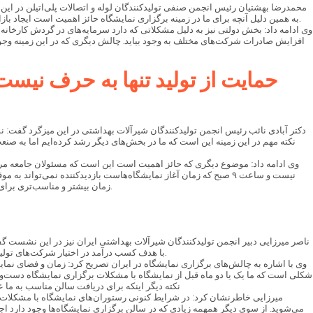
به همین دلیل آنچه برای ما در زمینه برگزاری نمایشگاه حائز اهمیت است ایجاد بازار فروش برای خارج کردن انحصار فروش از بخش دولتی است. در شرایط کنونی شرکت‌ها شواف خوبی ندارند و به همین دلیل به سمت قراردادهای دولتی سوق پیدا می‌کنند.
وی ادامه داد: بخش دولتی نیز به دلیل مشکلاتی که دارد سرمایه‌های در گردش کارخانه‌ه
افزایش صادرات شرکت‌های مختلف به وجود بیاید. چالش دیگری که در این زمینه وجود
حمایت از تولید تنها به حرف نیست
دکتر آبادی نائب رئیس انجمن تولیدکنندگان شیرآلات بهداشتی در این میزگرد گفت: نم
نکته مهم در این زمینه این است که ما در بخش‌های دیگر رشد کرده‌ایم اما به صن
وی ادامه داد: موضوع دیگری که حائز اهمیت است این است که مسئولان جامعه مرتب 
نیست و ساعت ۹ صبح که زمان آغاز نمایشگاه‌هاست بازدیدکننده نمی‌تو
زمان بیشتر و مناسب‌تری برای بازدید از نمایشگاه در اختیار داشته باشد. همچنین نیاز است که مشاوران حرفه‌ای و مترجمان به خصوص مترجمان زبان انگلیسی و عربی در نمایشگاه‌ها حضور داشته باشند.
ناصر میرزایی دبیر انجمن تولیدکنندگان شیرآلات بهداشتی ایران نیز در این نشست گف
با هدف کسب درآمد در اختیار شرکت‌های تولیدکننده قرار می‌دهند. در چنین شرایطی تولیدکنندگان داخلی که به‌صورت اختصاصی فعالیت می‌کنند برای در اختیار گرفتن غرفه‌های نمایشگاه‌ها باید هزینه زیادی پرداخت کنند.
وی با اشاره به چالش‌های برگزاری نمایشگاه در ایران تصریح کرد: زمان و فضای نما
شکلی است که ما یک یا دو ماه قبل از نمایشگاه با مشکلات برگزاری نمایشگاه دست‌وپ
نکته دیگر اینکه برای دریافت سالن مناسب به ما 
میرزایی خاطرنشان کرد: در شرایط کنونی رستوران‌های نمایشگاه با مشکلات جد
می‌شوید. از سوی دیگر همهمه زیادی که در سالن برگزاری نمایشگاه‌ها وجود دارد اجا