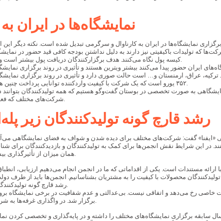
نمایشگاه‌ها در ایران 
برگزاری نمایشگاه‌ها در ایران به کارناوال و سرگرمی تبدیل شده است. نکته دیگر ا
ها که تولیدات باکیفیتی نیز دارند به دلیل نداشتن بودجه کافی قید حضور در نمایشگا
کیسه پول نگاه می‌کنند. هدف برگزارکنندگان دریافت پول بیشتر است و به همین دلیل همه تلاش خود را انجام می‌دهند تا از شرکت‌ها پول بیشتری دریافت کند.
‌های ایران حضور پیدا می‌کنند بیشتر ویترین هستند و تأثیری در روند برگزاری نمایشگا
رکیه، عراق، ارمنستان و… است حالت صوری دارد و تأثیری در روند برگزاری نمایشگاه
۳۵۲ یورو است که یک شرکت با کیفیت واردکننده توانایی پرداخت چنین هزینه‌ای را ندارد و به همین دلیل در نمایشگاه حضور پیدا نمی‌کند و رقابت از بین می‌رود.
نمایشگاهی به صورت تخصصی در بوستان گفت‌وگو هستیم که همه تولیدکنندگان بتوانند در 
شرکت‌های مختلف که فعالیت‌های مؤثری در این زمینه دارند دعوت کرده‌ایم که در این نمایشگاه حضور پیدا کنند.
رشد قارچ گونه تولیدکنندگان زیر پل
 «ایفنا» گفت: شرکت‌های مختلف برای دیده شدن و شواف به فضای نمایشگاهی می‌آیند
ی‌کنند. در این شرایط نقش انجمن‌ها برای کمک به تولیدکنندگان و بازدیدکنندگان برای 
همان میزان از تأثیرگذاری بیشتری برخوردار خواهند بود. به همین دلیل فرهنگ‌سازی در این زمینه حائز اهمیت است.
ارائه مستندات است. یکی از اقداماتی که ما در انجمن انجام می‌دهیم ارزیابی، انطباق و
لیدکنندگان محصولات با کیفیت را به مشتریان بشناسانیم. انجمن‌ها باید از طرف دولت ح
رشد قارچ گونه تولیدکنندگان بی‌کیفیت تیشه به ریشه این صنعت نزند. اتفاقی که متأسفانه در حال رخ دادن است.
خاصی رخ می‌دهد و اتفاقی نیست. بی‌عدالتی و عدم شفافیت در برخی نمایشگاه بروز ظ
برگزار شد. در واگذاری غرفه‌ها به شرکت‌های مختلف در نمایشگاه ساختمان و ایران پلاست هیچ‌گونه شفافیتی وجود نداشت.
ادامه مجری برگزاری این نمایشگاه گفت: شرکت نمایشگاهی تهران ۲۲ سال سابقه برگزاری نمایشگاه‌های مختلف را داشته 