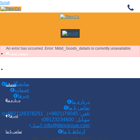
Scroll
An error has occurred.
Error: Mdid_Goods_details is currently unavailable.
صفحه اصلی
جديد
نمایشگاه ها
نمایشگاه ها
خدمات
خدمات
خبرها
درباره ما
درباره ما
تماس با ما
(+9821)تلفن: 79045(9821+) , 26378251
خبرها
موبایل: 09123234600
ایمیل: info@titexgroup.com
ارتباط با ما
تماس با ما
ما را در شبکه های اجتماعی دنبال کنید: